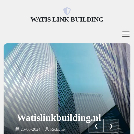
WATIS LINK BUILDING
Watislinkbuilding.nl
❮
❯
25-06-2024
Redactie