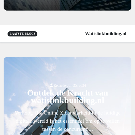
Watislinkbuilding.nl
|
LAATSTE BLOGS
-
Redactie
Jun 25, 2024
Ontdek de Kracht van
watislinkbuilding.nl
Verhoog Uw Online Zichtbaarheid In de huidige
digitale wereld is het essentieel om op te vallen
tussen de concurrenti...