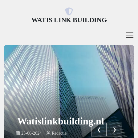
WATIS LINK BUILDING
Watislinkbuilding.nl
❮
❯
25-06-2024
Redactie